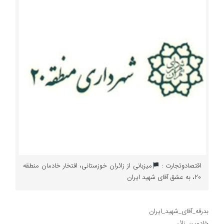
اقتصادوتجارت :
میزبانی از زائران خوزستانی، افتخار خادمان منطقه
۲۰، به عشق آقای شهید ایران
بدرقه_آقای_شهید_ایران
خادمین_زائر