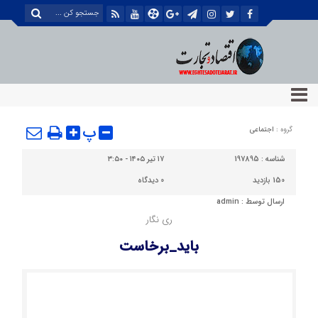
پ
گروه :
اجتماعی
شناسه :
197895
۱۷ تیر ۱۴۰۵ - ۳:۵۰
150 بازدید
0
دیدگاه
ارسال توسط :
admin
ری نگار
باید_برخاست