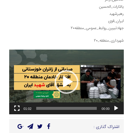
یالثارات_الحسین
رهبرشهید
ایران_قوی
جهادتبیین_روابط_عمومی_منطقه۲۰
شهرداری_منطقه_۲۰
نمایشگر
ویدیو
01:02
00:00
اشتراک گذاری :