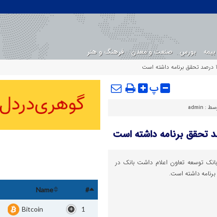
بیمه
بورس
صنعت و معدن
فرهنگ و هنر
پ
وسط :
admin
انک توسعه تعاون اعلام داشت بانک در
Name
#
Bitcoin
1