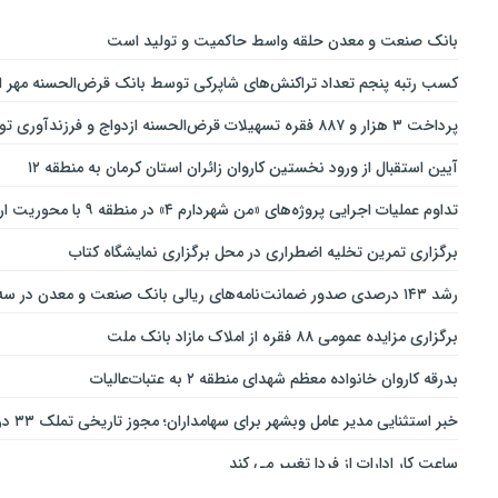
بانك صنعت و معدن حلقه واسط حاكمیت و تولید است
کسب رتبه پنجم تعداد تراکنش‌های شاپرکی توسط بانک قرض‌الحسنه مهر ای
پرداخت ۳ هزار و ۸۸۷ فقره تسهیلات قرض‌الحسنه ازدواج و فرزندآوری توسط بانک پاسارگاد تا پایان خردادماه ۱۴۰۵
آیین استقبال از ورود نخستین کاروان زائران استان کرمان به منطقه ۱۲
تداوم عملیات اجرایی پروژه‌های «من شهردارم ۴» در منطقه ۹ با محوریت ارتقای ایمنی و تسهیل تردد
برگزاری تمرین تخلیه اضطراری در محل برگزاری نمایشگاه کتاب
رشد ۱۴۳ درصدی صدور ضمانت‌نامه‌های ریالی بانک صنعت و معدن در سه‌ماهه نخست سال جاری
برگزاری مزایده عمومی ۸۸ فقره از املاک مازاد بانک ملت
بدرقه کاروان خانواده معظم شهدای منطقه ۲ به عتبات‌عالیات
خبر استثنایی مدیر عامل وبشهر برای سهامداران؛ مجوز تاریخی تملک ۳۳ درصدی بانک اقتصاد نوین اخذ شد
ساعت کار ادارات از فردا تغییر می کند