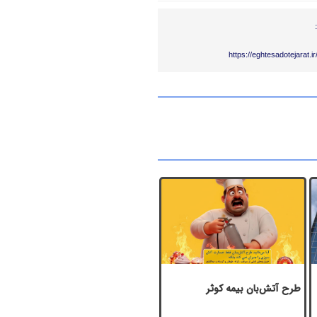
https://eghtesadotejarat.
طرح آتش‌بان بیمه کوثر