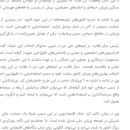
با این حال، واقعیت آن است که بسیاری از نوجوانان و جوانان مستعد در کش
سنگین ورزش حرفه‌ای و فشارهای معیشتی، پیش از رسیدن به قله‌های قهرمانی از ا
وی با اشاره به تجربه کشورهای توسعه‌یافته در این حوزه افزود: «در بسیاری ا
حمایت مستمر از آنان در تمام مراحل فرایند استعدادیابی تا قهرمانی است. ب
ورزشی در مقاطع حساس مسیر پیشرفت، یکی از عوامل تعیین‌کننده در شکل‌گیری ق
رئیس مرکز نظارت بر تیم‌های ملی نیز در تبیین سازوکار انتخاب این نفرات گفت
فدراسیون‌های تخصصی و مبتنی بر شاخص‌های دقیق فنی صورت گرفته است. فدراس
مسئولیت غربالگری و معرفی این نخبگان را بر عهده داشتند تا این اطمینان حاصل
علمی و نظام‌مند هستند. مرکز نظارت بر تیم‌های ملی نیز با نظارت بر این ر
انتخاب بهترین‌های ورزش کشور رعایت شود و مسیر استعدادیابی با دقیق‌ترین است
وی در ادامه با اشاره به ۹ ورزشکار حاضر در این طرح خاطرنشان کرد: ور
از مسیر حرفه‌ای خود قرار گرفته‌اند که می‌توان انتظار درخشش آن‌ها در عرصه‌های
واقع سرمایه‌گذاری بر استعدادهایی است که می‌توانند با ایجاد امید و انگیزه، م
هموار کنند.
وی در پایان تاکید کرد: بانک اقتصادنوین در این مسیر صرفا یک حمایت مالی سا
شریکی در توسعه ورزش ملی تبدیل شده است. ما معتقدیم این نگاه، رویکردی ارزش
بزرگ کشور به شمار می‌آید و می‌تواند الگویی برای سایر بنگاه‌های اقتصادی باشد.