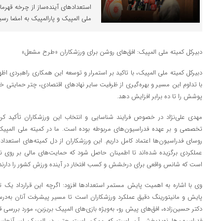
استعدادهای آینده‌ساز از چرخه قهر
ملی المپیک و پارالمپیک به امضا رسی
دبیرکل کمیته ملی المپیک: افق‌های روشن برای ورزشکاران «طرح مشعل»
دبیرکل کمیته ملی المپیک، با تاکید بر استمرار و توسعه این همکاری راهبردی ا
با تداوم این مسیر و بهره‌گیری از ظرفیت سایر نهادهای اقتصادی، چتر حمایتی 
پوشش را تا ده برابر افزایش دهد.
مهدی علی‌نژاد در خصوص فرایند شناسایی و انتخاب این ورزشکاران تأکید کرد
تخصصی و بر عهده فدراسیون‌های مربوطه بوده است. ما در کمیته ملی المپی
روسای فدراسیون‌ها اعتماد کامل داریم. این ورزشکاران از دل کمیته‌های استعدا
عملکردی برگزیده شده‌اند تا اطمینان حاصل شود که حمایت‌های مالی بر روی ن
است که شانس واقعی برای درخشش و کسب افتخار در آینده ورزش کشور را دارند.
وی با اشاره به اهمیت پایش مستمر استعدادها افزود: اگرچه این قرارداد یک ت
پایش و مانیتورینگ دقیق عملکرد ورزشکاران است تا مسیر پیشرفت آنان به‌درس
دکتر حسین‌زاده، افق‌های پیش رو، به‌ویژه بازی‌های المپیک بریزبن، مورد بررسی قر
فدراسیون‌ها نویدبخشِ آن است که ممکن است حتی در المپیک لس‌آنجلس 