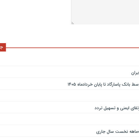
جد
ران