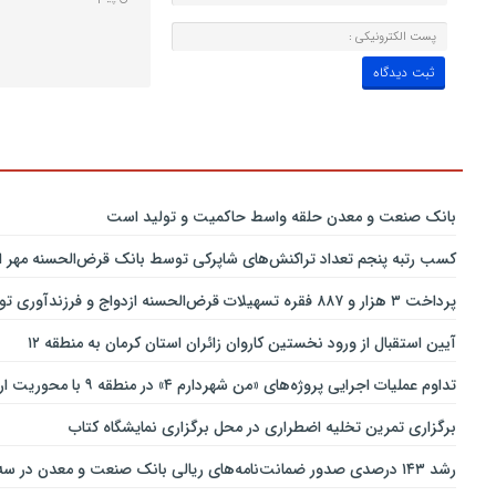
بانك صنعت و معدن حلقه واسط حاكمیت و تولید است
کسب رتبه پنجم تعداد تراکنش‌های شاپرکی توسط بانک قرض‌الحسنه مهر ای
پرداخت ۳ هزار و ۸۸۷ فقره تسهیلات قرض‌الحسنه ازدواج و فرزندآوری توسط بانک پاسارگاد تا پایان خردادماه ۱۴۰۵
آیین استقبال از ورود نخستین کاروان زائران استان کرمان به منطقه ۱۲
تداوم عملیات اجرایی پروژه‌های «من شهردارم ۴» در منطقه ۹ با محوریت ارتقای ایمنی و تسهیل تردد
برگزاری تمرین تخلیه اضطراری در محل برگزاری نمایشگاه کتاب
رشد ۱۴۳ درصدی صدور ضمانت‌نامه‌های ریالی بانک صنعت و معدن در سه‌ماهه نخست سال جاری