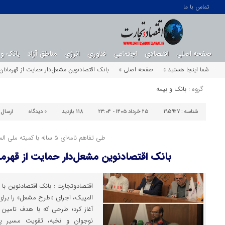
تماس با ما
صفحه اصلی
اقتصادی
اجتماعی
فناوری
انرژی
مناطق آزاد
بانک و 
شما اینجا هستید »
صفحه اصلی »
بانک اقتصادنوین مشعل‌دار حمایت از قهرمانان 
گروه :
بانک و بیمه
شناسه :
195927
۲۵ خرداد ۱۴۰۵ - ۲۳:۰۴
118 بازدید
0
دیدگاه
ارسال
طی تفاهم نامه‌ای 5 ساله ‌با کمیته ملی المپیک
بانک اقتصادنوین مشعل‌دار حمایت از قهرمان
المپیک، اجرای «طرح مشعل» را برای
آغاز کرد؛ طرحی که با هدف تامین پ
نوجوان و نخبه، تقویت مسیر پر