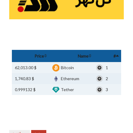
Price
Name
#
$ 62,013.00
Bitcoin
1
$ 1,740.83
Ethereum
2
$ 0.999132
Tether
3