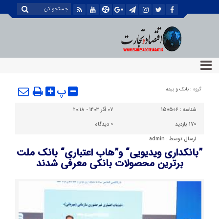
پ
گروه :
بانک و بیمه
شناسه :
150506
۰۷ آذر ۱۴۰۳ - ۲۰:۱۸
170 بازدید
0
دیدگاه
ارسال توسط :
admin
”بانکداری ویدیویی“ و”هاب اعتباری“ بانک ملت
برترین محصولات بانکی معرفی شدند