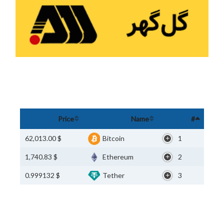
Price
Name
#
$ 62,013.00
Bitcoin
1
$ 1,740.83
Ethereum
2
$ 0.999132
Tether
3