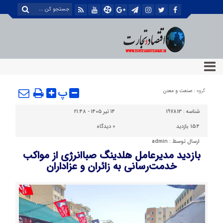
پ
گروه :
صنعت و معدن
شناسه :
197813
۱۴ تیر ۱۴۰۵ - ۲۱:۴۸
154 بازدید
0
دیدگاه
ارسال توسط :
admin
بازدید مدیرعامل هلدینگ صباانرژی از مواکب
خدمت‌رسانی به زائران و عزاداران