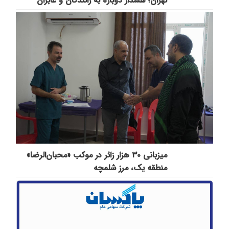
تهران؛ هشدار دوباره به رانندگان و عابران
میزبانی ۳۰ هزار زائر در موکب «محبان‌الرضا»
منطقه یک، مرز شلمچه