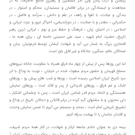
زیستن و درک زمان ولی امر مسلمین و رهبری جامع الاطراف، که در
مجاهدت و ایستادگی در برابر ظالمان و مستبدان، محکم و استوار ، در
بندگی و عبادت، با تقوا و زاهد، در علم و دانش ، سرآمد و فاضل ، در
حکمرانی ، مقتدر و با صلابت ، در دوراندیشی، احیاگر غرور و عزت ایرانی و
اسلامی ، در احیای زبان ، فرهنگ و حفظ مرز و بوم ، ایرانی ترین رهبر
تاریخ، حضرت امام شهید ، سید علی حسینی خامنه ای ، برای همه ما ،
افتخاری بزرگ به شمار می آید و شهادت ایشان توسط فرعونیان زمان و
ضحاکان عالم، سنگین، جانکاه و غیر قابل باور است.
اما این روزها پس از بیش از چهار ماه فراق همراه با مقاومت جانانه نیروهای
مسلح قهرمان و حضور مردم مبعوث شده در خیابان ، نوبت به وداع با ابر
مرد تاریخ ایران اسلامی رسیده است ، روزها و شب های پیش رو ، روزهای
اشک و غم فراق ، روزهای قدردانی از پدر و قائد امت ، روزهای نمایش
همبستگی و اتحاد مردم قدر شناس ایران است ، پس با چشمانی اشکبار ،
دلی محزون و با مشتهای گره کرده در برابر قاتلان و دجالان تاریخ در وداع و
تشییع تاریخی امام امت ، متحد و منسجم می آییم تا ضمن نمایش وحدت
و اقتدار، جانمان را تا بهشت بدرقه کنیم .
بیمه دی به عنوان خادم جامعه ایثار و شهادت، در کنار همه مردم شریف،
قدرشناس و مبعوث شده ایران اسلامی ، با برپایی موکب در مصلای تهران (