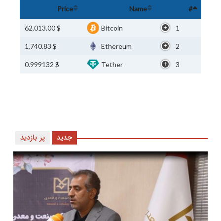
Price
Name
#
$ 62,013.00
Bitcoin
1
$ 1,740.83
Ethereum
2
$ 0.999132
Tether
3
جدید
پر بازدید