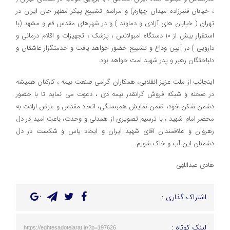
، خیابان قنبرزاده میدان چهارم) و مراسم تشییع پیکر مطهر جان ایران در
تهران ( خیابان های آزادی و دماوند ) و در شهرهای مقدس قم و مشهد (با
استقرار بیش از ۱۰ دستگاه امبولانس ، پزشک ، تجهیزات و اقلام درمانی و
دارویی ) در آیین وداع و تشییع حضور خواهد یافت و خدمتگزار عاشقان و
دلباختگان رهبر و پدر شهید امت خواهد بود.
اینجانب از ملت عزیز انقلابی، همکاران گرامی صنعت بیمه ، کارکنان همیشه
در صحنه و شبکه فروش گرانقدر بیمه دی ، دعوت می نمایم‌ تا با حضور
دشمن شکن خود، ضمن نمایش همبستگی، اتحاد مقدس و عرض ارادت به
محضر امام شهید ، با ترسیم تصویری از همدلی و وحدت، باعث امید در دل
رهروان و علاقمندان آقای شهید ایران و ایجاد یاس و شکست در دل
دشمنان این آب و خاک شویم .
هادی عبداللهی
اشتراک گذاری :
لینک کوتاه :
https://eghtesadotejarat.ir/?p=197626