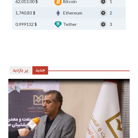
$ 62,013.00
Bitcoin
1
$ 1,740.83
Ethereum
2
$ 0.999132
Tether
3
جدید
پر بازدید