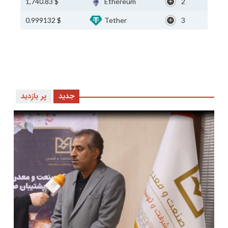
$ 1,740.83
Ethereum
2
$ 0.999132
Tether
3
جدید
پر بازدید