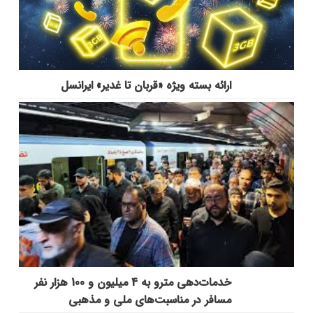
ارائه بسته ویژه «قربان تا غدیر» ایرانسل
خدمات‌دهي مترو به 4 ميليون و 100 هزار نفر
مسافر در مناسبت‌هاي ملي و مذهبي