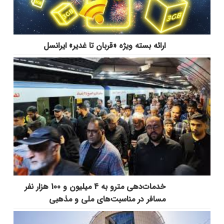
ارائه بسته ویژه «قربان تا غدیر» ایرانسل
خدمات‌دهي مترو به 4 ميليون و 100 هزار نفر
مسافر در مناسبت‌هاي ملي و مذهبي