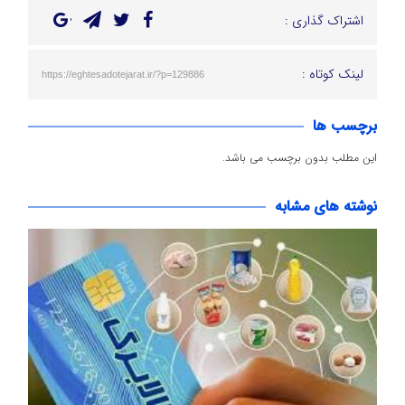
اشتراک گذاری :
لینک کوتاه :
https://eghtesadotejarat.ir/?p=129886
برچسب ها
این مطلب بدون برچسب می باشد.
نوشته های مشابه