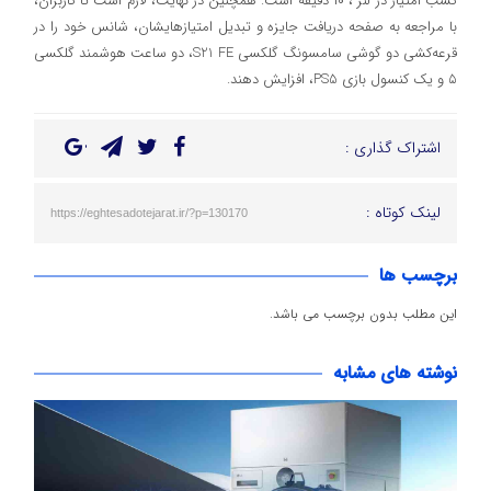
کسب امتیاز در لنز ، ۱۰ دقیقه است. همچنین در نهایت، لازم است تا کاربران،
با مراجعه به صفحه دریافت جایزه و تبدیل امتیازهایشان، شانس خود را در
قرعه‌کشی دو گوشی سامسونگ گلکسی S21 FE، دو ساعت هوشمند گلکسی
۵ و یک کنسول بازی PS5، افزایش دهند.
اشتراک گذاری :
لینک کوتاه :
https://eghtesadotejarat.ir/?p=130170
برچسب ها
این مطلب بدون برچسب می باشد.
نوشته های مشابه