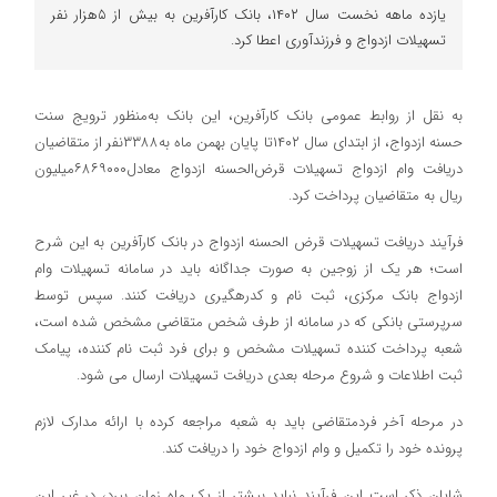
یازده ماهه نخست سال ۱۴۰۲، بانک کارآفرین به بیش از ۵هزار نفر
تسهیلات ازدواج و فرزندآوری اعطا کرد.
به نقل از روابط عمومی بانک کارآفرین، این بانک به‌منظور ترویج سنت
حسنه ازدواج، از ابتدای سال ۱۴۰۲تا پایان بهمن ماه به۳۳۸۸نفر از متقاضیان
دریافت وام ازدواج تسهیلات قرض‌الحسنه ازدواج معادل۶۸۶۹۰۰۰میلیون
ریال به متقاضیان پرداخت کرد.
فرآیند دریافت تسهیلات قرض الحسنه ازدواج در بانک کارآفرین به این شرح
است؛ هر یک از زوجین به صورت جداگانه باید در سامانه تسهیلات وام
ازدواج بانک مرکزی، ثبت نام و کدرهگیری دریافت کنند. سپس توسط
سرپرستی بانکی که در سامانه از طرف شخص متقاضی مشخص شده است،
شعبه پرداخت کننده تسهیلات مشخص و برای فرد ثبت نام کننده، پیامک
ثبت اطلاعات و شروع مرحله بعدی دریافت تسهیلات ارسال می شود.
در مرحله آخر فردمتقاضی باید به شعبه مراجعه کرده با ارائه مدارک لازم
پرونده خود را تکمیل و وام ازدواج خود را دریافت کند.
شایان ذکر است این فرآیند نباید بیشتر از یک ماه زمان ببرد، در غیر این