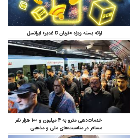
ارائه بسته ویژه «قربان تا غدیر» ایرانسل
خدمات‌دهي مترو به 4 ميليون و 100 هزار نفر
مسافر در مناسبت‌هاي ملي و مذهبي