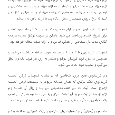
ازای فرزند دوم ۶۰میلیون تومان، به ازای فرزند سوم ۹۰ میلیون تومان، به
ازای فرزند چهارم ۱۲۰ میلیون تومان و به ازای فرزند پنجم به بعد ۱۵۰میلیون
تومان پرداخت می‌شود. همچنین تسهیلات فرزندآوری به افرادی تعلق می
گیرد که نرخ باروری شهرستان محل زادگاه پدر یا فرزند بالای ۲.۵ نباشد.
تسهیلات فرزندآوری بدون الزام به سپرده‌گذاری و با شش ماه دوره تنفس
برای شروع اقساط پرداخت می شود. ولیکن در صورت توثیق سپرده سرمایه
گذاری مدت دار، متقاضی از معرفی ضامن و یا ارائه سفته معاف خواهد بود.
تسهیلات فرزندآوری با کارمزد ۴ درصد به صورت سالانه پرداخت می‌شود و
همچنین در مورد تولد فرزندان دوقلو و بیشتر به ازای هر فرزند یک وام تعلق
می‌گیرد و ترتیب تولد لحاظ می‌ شود.
وام فرزندآوری صرفا برای اشخاصی که در سامانه تسهیلات قرض الحسنه
فرزندآوری بانک مرکزی که همان سامانه مربوط به تسهیلات قرض الحسنه
ازدواج است، ثبت نام می کنند، تخصیص می یابد و روال آن همانند وام
ازدواج، بعد از ثبت نام و تأیید بانک مرکزی به طور مستقیم به یکی از شعب
بانک کارآفرین ابلاغ می شود و قابل پرداخت توسط شعبه مذکور خواهد بود.
متقاضیان (پدران) واجد شرایط برای متولدین از یکم فروردین ۱۴۰۰ به بعد و