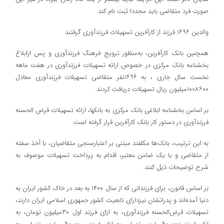
صورت فرد متقاضی باید مجددا ثبت نام کند.
والدین ۱۶۹۶ فرزند از کارآفرین تسهیلات فرزندآوری گرفتند
همچنین بانک کارآفرین، به‌منظور ترویج فرهنگ فرزندآوری و پس ازابلاغ
بخشنامه بانک مرکزی در خصوص ارائه تسهیلات فرزندآوری در هفت ماهه
نخست سال جاری ، به ۱۶۹۶نفر متقاضی تسهیلات فرزندآوری معادل
۱۰۰۸۶۰۰میلیون ریال تسهیلات دریافت کردند.
بر اساس بخشنامه ابلاغی بانک مرکزی به بانکها، ارائه تسهیلات قرض الحسنه
فرزندآوری در دستور کار بانک کارآفرین قرار گرفته است.
به این ترتیب، بانک‌ها مکلفند مبتنی بر اعتبارسنجی متقاضیان، با أخذ سفته
از متقاضی و یا یک ضامن معتبر، اقدام به پرداخت تسهیلات موصوف به
شرح توضیحات ذیل کنند.
بر اساس قانون، برای فرزندانی که از سال ۱۴۰۰ به بعد در خاک کشور ایران به
دنیا آمده‌اند و پدرانشان نیزدارای تابعیت کشور جمهوری اسلامی ایران دارند،
تسهیلات قرض‌الحسنه فرزندآوری، به ازای فرزند اول‌ ۳۰میلیون تومان، به