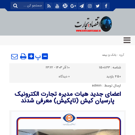
پ
گروه :
بانک و بیمه
شناسه :
150843
۱۰ آذر ۱۴۰۳ - ۲۳:۲۲
450 بازدید
0
دیدگاه
ارسال توسط :
admin
اعضای جدید هیات مدیره تجارت الکترونیک
پارسیان کیش (تاپکیش) معرفی شدند