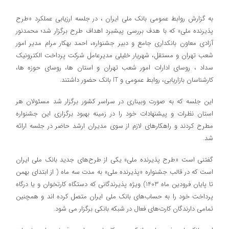
به گزارش روابط عمومی بانک ملی ایران ، در جلسه ارزیابی عملکرد «طرح
پذیرنده ملی» که با هدف بررسی پیشبرد اهداف طرح برگزار شد؛ محمدنور
آزادی معاون بانکداری جامع و دبیر جشنواره، احمد بهکار مرام مدیر امور
شعب تهران و مستقل، شهریار خلیلی مدیرعامل شرکت پرداخت الکترونیک
سداد ، روسای ادارات امور شعب تهران و استان ها، روسای حوزه ها،
کارشناسان بازاریابی، روابط عمومی و IT بانک حضور داشتند.
این جلسه که به صورت وبیناری در سراسر کشور برگزار شد مسئولان هر
استان نظرات و پیشنهادات خود را در زمینه بهبود برگزاری این جشنواره
مطرح کردند و راهکارهای لازم از سوی مدیران ارشد حاضر در جلسه ارائه
شد.
گفتنی است «طرح‌ پذیرنده ملی» یکی از طرح‌های جدید بانک ملی ایران
است که در قالب جشنواره «پذیرنده ملی» به مدت سه ماه ( از ابتدای بهمن
تا پایان فرودین ماه 1403) ویژه پذیرندگانی که دستگاه کارتخوان و یا درگاه
پرداخت خود را به حساب‌های بانک ملی ایران متصل کرده اند و همچنین
تمامی دارندگان کارت‌های فعال در شبکه بانکی برگزار می شود.