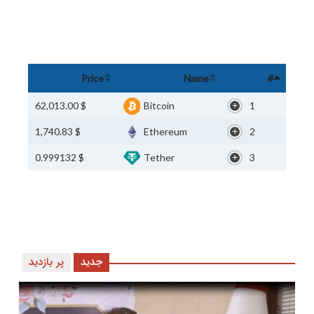
Price
Name
#
$ 62,013.00
Bitcoin
1
$ 1,740.83
Ethereum
2
$ 0.999132
Tether
3
جدید
پر بازدید