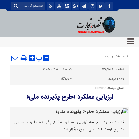
پ
گروه :
بانک و بیمه
شناسه :
128756
۰۹ اسفند ۱۴۰۲ - ۴:۰۵
2867 بازدید
0
دیدگاه
ارسال توسط :
admin
ارزیابی عملکرد «طرح پذیرنده ملی»
اقتصادوتجارت : جلسه ارزیابی عملکرد «طرح پذیرنده ملی» با حضور
مدیران ارشد بانک ملی ایران برگزار شد.