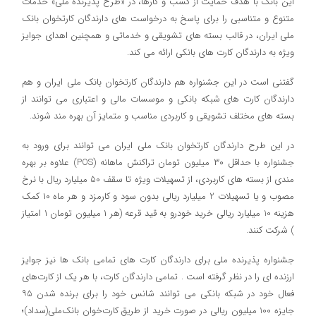
این بانک با هدف حمایت از کسب و کارها، در «طرح پذیرنده ملی» خدمات
متنوع و متناسبی را برای پاسخ به درخواست های دارندگان کارتخوان بانک
ملی ایران، در قالب بسته های تشویقی و خدماتی و همچنین اهدای جوایز
ویژه به دارندگان کارت های بانکی ارائه می کند.
گفتنی است در این جشنواره هم دارندگان کارتخوان بانک ملی ایران و هم
دارندگان کارت های شبکه بانکی و موسسات مالی و اعتباری می توانند از
بسته های مختلف تشویقی و کاربردی مناسب و متمایز آن بهره مند شوند.
در این طرح دارندگان کارتخوان بانک ملی ایران می توانند برای ورود به
جشنواره با حداقل ۳۰ میلیون تومان تراکنش ماهانه (POS) علاوه بر بهره
مندی از بسته های کاربردی، از تسهیلات ویژه تا سقف 50 میلیارد ریال با نرخ
مصوب و یا تسهیلات 2 میلیارد ریالی بدون سود و کارمزد و هر ماه ۱۰ کمک
‌هزینه 10 میلیارد ‌ریالی خرید خودرو به قید قرعه (هر ۱ میلیون تومان ۱ امتیاز
) شرکت کنند.
جشنواره پذیرنده ملی برای دارندگان کارت های تمامی بانک ها نیز جوایز
ارزنده ای را در نظر گرفته است . تمامی دارندگان کارت، با هر یک از کارت‌های
فعال خود در شبکه بانکی می توانند شانس خود را برای برنده شدن ۹۵
جایزه 100 میلیون ریالی در صورت خرید از طریق کارت‌خوان بانک‌ملی(سداد)؛