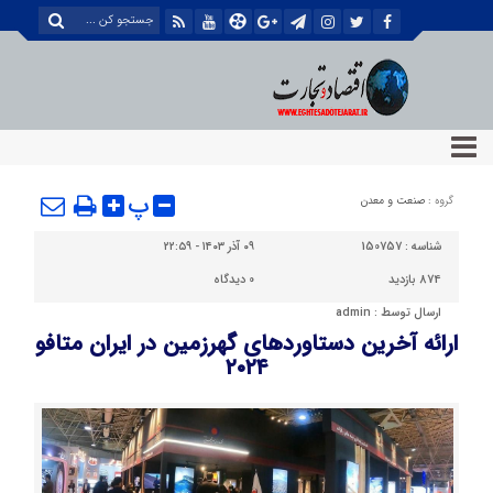
پ
گروه :
صنعت و معدن
شناسه :
150757
۰۹ آذر ۱۴۰۳ - ۲۲:۵۹
874 بازدید
0
دیدگاه
ارسال توسط :
admin
ارائه آخرین دستاوردهای گهرزمین در ایران متافو
۲۰۲۴