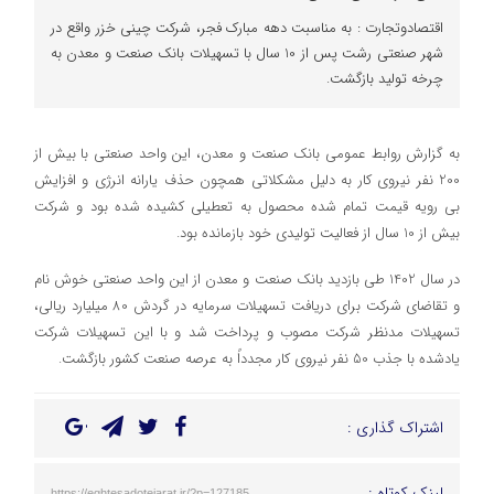
اقتصادوتجارت : به مناسبت دهه مبارک فجر، شرکت چینی خزر واقع در
شهر صنعتی رشت پس از 10 سال با تسهیلات بانک صنعت و معدن به
چرخه تولید بازگشت.
به گزارش روابط عمومی بانک صنعت و معدن، این واحد صنعتی با بیش از
200 نفر نیروی کار به دلیل مشکلاتی همچون حذف یارانه انرژی و افزایش
بی رویه قیمت تمام شده محصول به تعطیلی کشیده شده بود و شرکت
بیش از 10 سال از فعالیت تولیدی خود بازمانده بود.
در سال 1402 طی بازدید بانک صنعت و معدن از این واحد صنعتی خوش نام
و تقاضای شرکت برای دریافت تسهیلات سرمایه در گردش 80 میلیارد ریالی،
تسهیلات مدنظر شرکت مصوب و پرداخت شد و با این تسهیلات شرکت
یادشده با جذب 50 نفر نیروی کار مجدداً به عرصه صنعت کشور بازگشت.
اشتراک گذاری :
لینک کوتاه :
https://eghtesadotejarat.ir/?p=127185