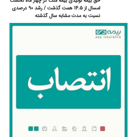
حق بیمه تولیدی بیمه ملت در چهار ماه نخست
امسال از 14.5 همت گذشت / رشد 90 درصدی
نسبت به مدت مشابه سال گذشته