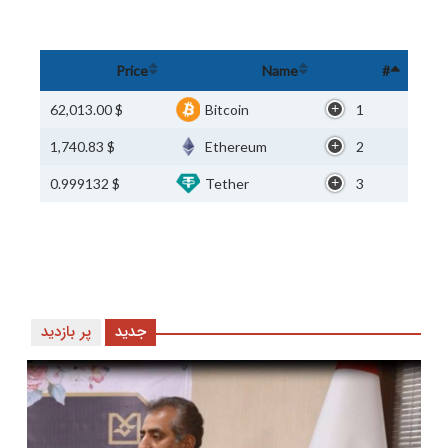
Price
Name
#
$ 62,013.00
Bitcoin
1
$ 1,740.83
Ethereum
2
$ 0.999132
Tether
3
جدید
پر بازدید