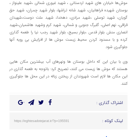
موش‌ها خیابان‌ های شهید اردستانی ، شهید غیوری‌ شمالی ،شهید علینواز ،
بوستان شهیده فراهانیان، شهید شانه تراشها، بلوار شهید چمران، شهید حق‌
گویان‌، شهید توسلی ،شهید مرادی، دهخدا، شهید ملت دوست،شهیدان
قزاقی، نهم اصلی، گلبرگ جنوبی و شمالی، شهید کرم وشهید هاشمیان،شهید
انصاری‌ منش بلوار‌ قدس ،بلوار بسیج، بلوار شهید رجب‌ نیا را طعمه گذاري
كرده و با مسدود كردن محيط زيست موش‌ ها از افزايش بي رويه آنها
جلوگيري شود.
وي با بيان اين كه داخل بوستان ها ونهرهای آب بيشترين مكان هايي
هستند كه موش ها زيست مي كنند، تصريح كرد: باتوجه به طعمه گذاري در
اين مكان ها لازم است شهروندان از ريختن زباله در اين محل ها جلوگیری
کنند.
اشتراک گذاری :
لینک کوتاه :
https://eghtesadotejarat.ir/?p=195591