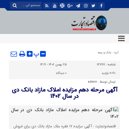
پ
گروه :
بانک و بیمه
شناسه :
127711
۲۵ بهمن ۱۴۰۲ - ۱۴:۲۱
2090 بازدید
0
دیدگاه
ارسال توسط :
admin
آگهی مرحله دهم مزایده املاک مازاد بانک دی
در سال 1402
اقتصادوتجارت : آگهی مزایده 17 فقره ملک مازاد بانک دی برای فروش