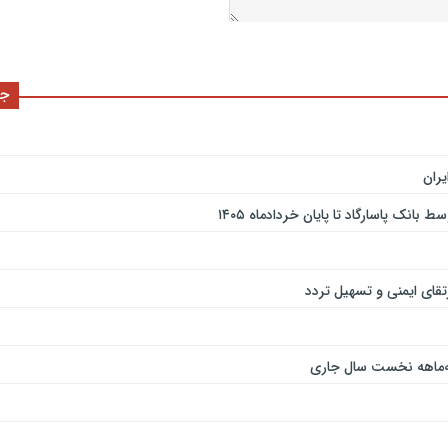
جد
ران