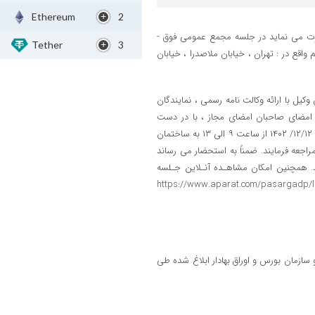
Ethereum
2
بدین وسیله از کلیه صاحبان محترم سهام شرکت بیمه پاسارگاد (سهامی عام) دعوت می نماید در جلسه مجمع عمومی فوق ­
Tether
3
 مورخ ۱۲/۱۳/ ۱۴۰۲در محل دانشگاه خاتم واقع در : تهران ، خیابان ملاصدرا ، خیابان
وکیل با ارائه وکالت نامه رسمی ، نمایندگان
با امضای صاحبان امضای مجاز ، با در دست
داشتن مدرک شناسایی معتبر ، جهت دریافت برگ ورود به جلسه ، روز شنبه مورخ ۱۲/۱۲/ ۱۴۰۲ از ساعت ۹ الی ۱۳ به ساختمان
ی شرکت واقع در تهران ، خیابان فاطمی ، خیابان هشت بهشت ، شماره ۲ مراجعه فرمایند. ضمناً به استحضار می رساند
د. همچنین امکان مشاهـده آنـلاین جـلسه
 پرسـش و پاسـخ برای سهـامداران از طریق مراجـعه به نشانی: https://www.aparat.com/pasargadp/live
سازمان بورس و اوراق بهادار ابلاغ شده طی