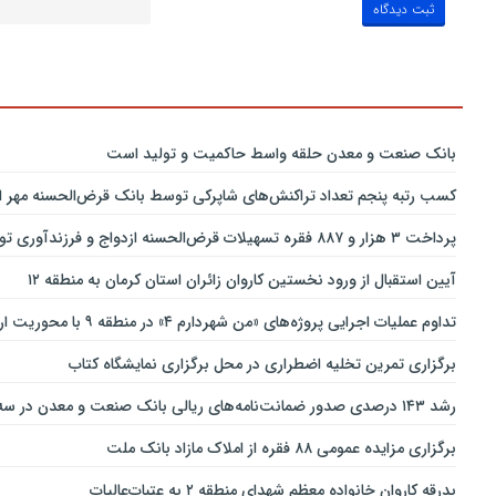
بانك صنعت و معدن حلقه واسط حاكمیت و تولید است
کسب رتبه پنجم تعداد تراکنش‌های شاپرکی توسط بانک قرض‌الحسنه مهر ای
پرداخت ۳ هزار و ۸۸۷ فقره تسهیلات قرض‌الحسنه ازدواج و فرزندآوری توسط بانک پاسارگاد تا پایان خردادماه ۱۴۰۵
آیین استقبال از ورود نخستین کاروان زائران استان کرمان به منطقه ۱۲
تداوم عملیات اجرایی پروژه‌های «من شهردارم ۴» در منطقه ۹ با محوریت ارتقای ایمنی و تسهیل تردد
برگزاری تمرین تخلیه اضطراری در محل برگزاری نمایشگاه کتاب
رشد ۱۴۳ درصدی صدور ضمانت‌نامه‌های ریالی بانک صنعت و معدن در سه‌ماهه نخست سال جاری
برگزاری مزایده عمومی ۸۸ فقره از املاک مازاد بانک ملت
بدرقه کاروان خانواده معظم شهدای منطقه ۲ به عتبات‌عالیات