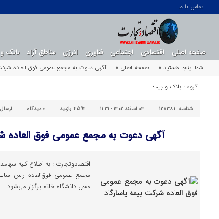
تماس با ما
صفحه اصلی
اقتصادی
اجتماعی
فناوری
انرژی
مناطق آزاد
بانک و 
شما اینجا هستید »
صفحه اصلی »
آگهی دعوت به مجمع عمومی فوق العاده شرکت ب
گروه :
بانک و بیمه
شناسه :
128381
۰۳ اسفند ۱۴۰۲ - ۱۱:۳۱
4592 بازدید
0
دیدگاه
ارسال
آگهی دعوت به مجمع عمومی فوق العاده شر
اقتصادوتجارت : به اطلاع کلیه سهامد
محل دانشگاه خاتم برگزار می‌شود.