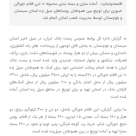
اقتصادوتجارت : آماده سازی و بسته بندی محموله 10 تنی اقلام خوراکی
ضروری برای توزیع بین هموطنان روستاهای سیل زده استان سیستان
و بلوچستان توسط مدیریت شعب استان انجام شد.
به گزارش اداره کل روابط عمومی پست بانک ایران، در سیل اخیر استان
سیستان و بلوچستان به بخش قابل توجهی از زیرساخت های راه، کشاورزی،
دامداری و مسکن بیش از دو هزار روستا، در شهرستا‌های دشت یاری، زرآباد،
قصرقند، نیکشهر و چابهار خسارات شدیدی وارد شده است و پست بانک
ایران با هدف انجام رسالت اجتماعی خود برای کمک به هموطنان سیل زده
10 تن اقلام خوراکی در 460بسته را به ارزش 3500 میلیون ریال، شامل: 3300
میلیون ریال از محل اعتبار بانکی و 200 میلیون ریال از محل کمک‌های
کارکنان بانک در استان تهیه و برای توزیع در مناطق سیل زده استان آماده
شده است.
بنا براین گزارش، این اقلام خوراکی شامل، دو تن و ۳۰۰ کیلوگرم برنج، دو
هزار و 760 بسته آب معدنی ۱.۵ لیتری، 460 بسته از هر یک از اقلام، روغن
مایع خوراکی، شکر، خرما، رب گوجه فرنگی، پنیر، لوبیا و نخود در 460 بسته
مجزا تهیه و آماده توزیع در بین هموطنان سیل‌زده شده است.