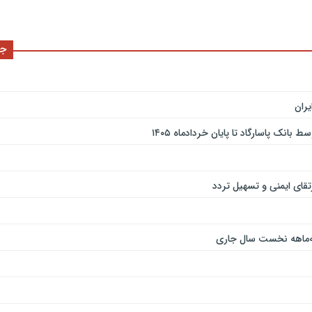
جد
ران