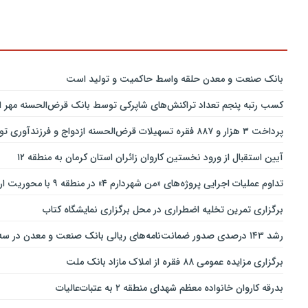
بانك صنعت و معدن حلقه واسط حاكمیت و تولید است
کسب رتبه پنجم تعداد تراکنش‌های شاپرکی توسط بانک قرض‌الحسنه مهر ای
پرداخت ۳ هزار و ۸۸۷ فقره تسهیلات قرض‌الحسنه ازدواج و فرزندآوری توسط بانک پاسارگاد تا پایان خردادماه ۱۴۰۵
آیین استقبال از ورود نخستین کاروان زائران استان کرمان به منطقه ۱۲
تداوم عملیات اجرایی پروژه‌های «من شهردارم ۴» در منطقه ۹ با محوریت ارتقای ایمنی و تسهیل تردد
برگزاری تمرین تخلیه اضطراری در محل برگزاری نمایشگاه کتاب
رشد ۱۴۳ درصدی صدور ضمانت‌نامه‌های ریالی بانک صنعت و معدن در سه‌ماهه نخست سال جاری
برگزاری مزایده عمومی ۸۸ فقره از املاک مازاد بانک ملت
بدرقه کاروان خانواده معظم شهدای منطقه ۲ به عتبات‌عالیات