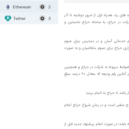
Ethereum
2
به نقل از اداره کل ارتباطات شرکت ارتباطات سیار ایران، دور جدید واگذاری شماره های رند همراه اول از امروز دوشنبه ۵ آذر
Tether
3
 ۱۵ آذر ماه برای مشاهده و شرکت در حراج، به سامانه حراج نخستین و
جام خدماتی آسان و در دسترس برای عموم
زاری حراج برای عموم متقاضیان و به صورت
 ضوابط مربوط به شرکت در حراج و همچنین
وارد کردن صحیح اطلاعات درخواستی و هویتی در سامانه مذکور، نسبت به واریز آنلاین رقم ودیعه که معادل ۲۰ درصد مبلغ
ر باشد تا حراج به اتمام برسد.
ج متغیر است و در زمان شروع حراج اعلام
نهاد قیمت بر روی یک شماره، باید ۸ ساعت گذشته باشد؛ در صورت اعلام پیشنهاد جدید قبل از