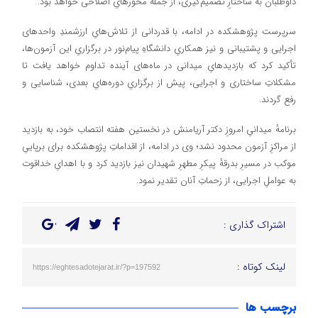
داوطلبان به ساختارِ تصمیم‌گیری، از جملهٔ محورهایِ اصلاحی خواهد بود.
سرپرست پژوهشکده در ادامه، با قدردانی از تلاش‌هایِ ارزشمندِ واحدهای
اجرایی و پشتیبانی و نیز همکاریِ دانشگاهِ پیام‌نور در برگزاریِ این آزمون‌ها،
تأکید کرد که بازدیدهایِ میدانی در ماه‌های آینده تداوم خواهد یافت تا
مشکلاتِ ساختاری و اجرایی، پیش از برگزاریِ دوره‌هایِ بعدی، شناسایی و
رفع گردند.
برنامهٔ میدانیِ امروزِ دکتر آریامنش در نخستین هفته انتصاب خود، به بازدید
از مراکزِ آزمون محدود نشد؛ وی در ادامه، از اقداماتِ پژوهشکده برای برپاییِ
موکب در مسیرِ بدرقهٔ پیکرِ مطهرِ شهیدان نیز بازدید کرد و با اهدایِ خداقوت
به عواملِ اجرایی، از زحماتِ آنان تقدیر نمود.
اشتراک گذاری :
لینک کوتاه :
https://eghtesadotejarat.ir/?p=197592
برچسب ها