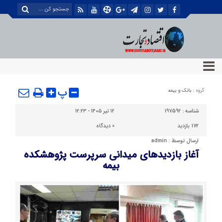
پ
گروه :
بانک و بیمه
شناسه :
197592
۱۲ تیر ۱۴۰۵ - ۱۲:۲۳
172 بازدید
0
دیدگاه
ارسال توسط :
admin
آغاز بازدیدهای میدانی سرپرست پژوهشکده
بیمه