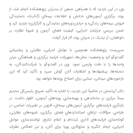
وی در این بازدید که با همراهی جمعی از مدیران پژوهشکده انجام شد، از
روند برگزاریِ آزمون‌های «دانش و اطلاعات بیمه‌ای (آداب)»، «نمایندگی
فروش بیمه‌های زندگی» و «پایان‌دوره‌های نمایندگی و کارگزاری» بازدید کرد و
ضمن بررسیِ جزئیاتِ اجرایی، کیفیتِ فضای آزمون و شیوهٔ نظارت بر
داوطلبان، از نزدیک در جریانِ روند کار قرار گرفت.
سرپرست پژوهشکده همچنین با عوامل اجرایی، نظارتی و پشتیبانی
گفت‌وگو کرد و وضعیت سالن‌ها، تجهیزات، فرایند برگزاری و هماهنگی میان
واحدها را با دقت وارسی نمود. وی در گفت‌وگو با شرکت‌کنندگان، به
دغدغه‌ها، پیشنهادها و انتظارات آنان گوش سپرد و تأکید کرد که این
بازخوردهایِ میدانی، مبنایی برای اصلاحِ رویه‌ها خواهد بود.
دکتر آریامنش در حاشیهٔ این بازدید، با اشاره به تأکید صریحِ رئیس‌کل محترم
بیمهٔ مرکزی بر ساماندهی و بهینه‌سازیِ رویه‌های آزمونی، اظهار داشت: در
بازنگریِ فرایندهای برگزاریِ آزمون‌های بیمه‌ای، افزون بر تغییراتِ اساسی در
طراحیِ سؤالات، ارتقایِ استانداردهایِ فضای برگزاری، شیوه‌های نظارتی،
کوتاه‌سازیِ فرایندهایِ اداریِ ثبت‌نام و اعلام نتایج، توانمندسازیِ عواملِ
اجرایی، ایجادِ انگیزه و سازوکاری پویا برای آنان، و نیز انعکاسِ نظراتِ